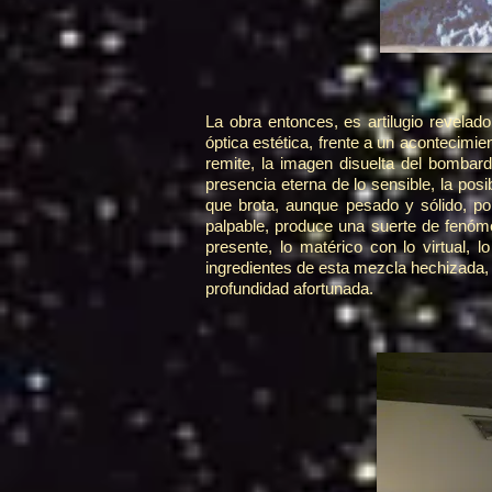
La obra entonces, es artilugio revelador
óptica estética, frente a un acontecimi
remite, la imagen disuelta del bombar
presencia eterna de lo sensible, la posi
que brota, aunque pesado y sólido, po
palpable, produce una suerte de fenóme
presente, lo matérico con lo virtual,
ingredientes de esta mezcla hechizada, 
profundidad afortunada.