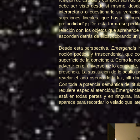
debe ser visto desde sí mismo, desde
interpretarlo o cuestionarle su veraci
sujeciones lineales, que hasta entonce
profundidad”
De esta forma se perfila
.
[1]
relación con los objetos que aprehende 
esconden detrás de ellos, cobrando un p
Desde esta perspectiva,
Emergencia
i
noción poética y trascendental, que c
superficie de la conciencia. Como la noc
advertir en el universo de lo conciente
presencia. La sustitución de lo oculto 
revelar el lado oscuro de la luz, allí d
Con toda la potencia semántica del títu
requiere especial atención, Emergencia
está en todas partes y en ninguna, ina
aparece para recordar lo velado que late