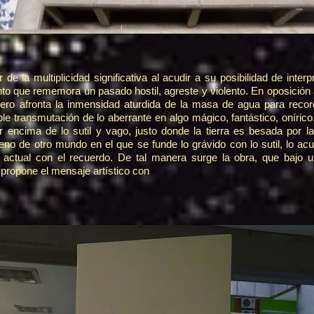
 de la multiplicidad significativa al acudir a su posibilidad de inte
ento que rememora un pasado hostil, agreste y violento. En oposición
dero afronta la inmensidad aturdida de la masa de agua para recor
ble transmutación de lo aberrante en algo mágico, fantástico, oníric
r encima de lo sutil y vago, justo donde la tierra es besada por 
no de otro mundo en el que se funde lo grávido con lo sutil, lo acu
 lo actual con el recuerdo. De tal manera surge la obra, que bajo
propone el mensaje artístico con