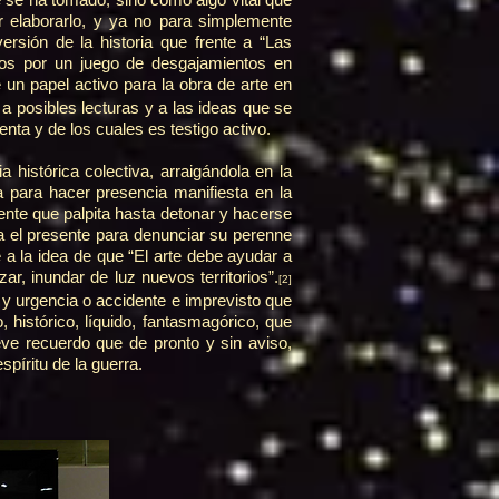
 elaborarlo, y ya no para simplemente
sión de la historia que frente a “Las
uidos por un juego de desgajamientos en
 un papel activo para la obra de arte en
a posibles lecturas y a las ideas que se
nta y de los cuales es testigo activo.
a histórica colectiva, arraigándola en la
 para hacer presencia manifiesta en la
iente que palpita hasta detonar y hacerse
ma el presente para denunciar su perenne
 a la idea de que “El arte debe ayudar a
ar, inundar de luz nuevos territorios”.
[2]
, y urgencia o accidente e imprevisto que
 histórico, líquido, fantasmagórico, que
eve recuerdo que de pronto y sin aviso,
spíritu de la guerra.