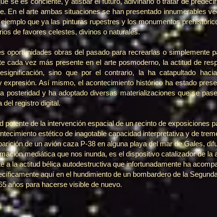
se es conciente, y atisbar el futuro, adivinarlo o tratar de predecirl
te. En el arte ambas situaciones se han presentado innumerables vec
 ejemplo que ya las pinturas rupestres y los monumentos prehistóric
ios de favores celestes, divinos o naturales.
es oportunidades obras del pasado para recrearlas o simplemente pa
nte cada vez más presente en el arte posmoderno, la actitud de re
resignificación, sino que por el contrario, la ha catapultado hac
y expresión. Así mismo, el acontecimiento histórico ha estado prese
n la posteridad y ha adoptado diversas materializaciones que se p
el registro digital.
 potente de la intervención espacial de un recinto de exposiciones 
ntecimiento estético de inagotable capacidad interpretativa y de tr
arición de un avión caza P-38 en alguna playa del mar de Gales, di
mación mediática que nos inunda, es el dispositivo catalizador de la 
e a la actitud bélica autodestructiva que infortunadamente ha acomp
specíficamente aquí en el hundimiento de un bombardero de la Segun
65 años para hacerse visible de nuevo.