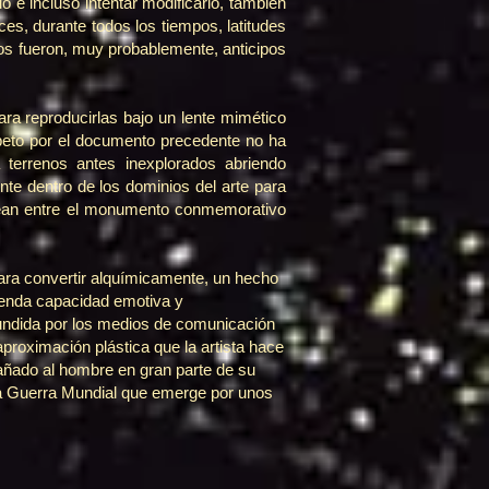
o e incluso intentar modificarlo, también
es, durante todos los tiempos, latitudes
os fueron, muy probablemente, anticipos
ra reproducirlas bajo un lente mimético
speto por el documento precedente no ha
ia terrenos antes inexplorados abriendo
nte dentro de los dominios del arte para
asean entre el monumento conmemorativo
para convertir alquímicamente, un hecho
emenda capacidad emotiva y
fundida por los medios de comunicación
aproximación plástica que la artista hace
añado al hombre en gran parte de su
da Guerra Mundial que emerge por unos