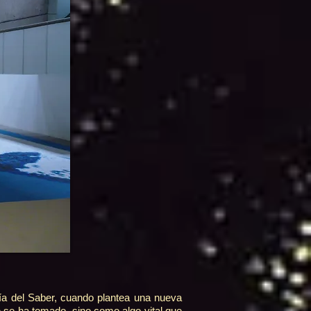
gía del Saber, cuando plantea una nueva
 se ha tomado, sino como algo vital que