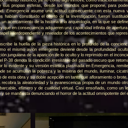
 sus propias esferas, desde los mundos que propone, para poder
dad.
Emergencia
asume una actitud consecuente con esta nueva ver
s habían constituido el objeto de la investigación, fueron sustit
 un acercamiento de la historia a la arqueología, en la que se define
y que en consecuencia adquieren una capacidad infinita de apertura 
apel interdependiente y revelador de los acontecimientos que represe
nscribe la huella de la pieza histórica en lo profundo de la concienci
omo el mismo avión emergente deviene desde la profundidad oculta
ión junguiana de la aparición de lo oculto y lo reprimido en el inconc
, el P-38 denota la condición irresistible del pasado oscuro que reto
por lo evidente y su versión estética plasmada en Emergencia, remite
onde se acumulan la pobreza y la miseria del mundo, iluminar, cicatriz
lo de esta obra y su doble acepción en tanto que afloramiento o brote
 recobra la aleatoriedad y la evanescencia propia de un mundo otro,
barcable, efímero y de cualidad virtual. Casi ensoñado, como un l
 y se manifiesta denunciando el horror de la actitud omnipotente del e