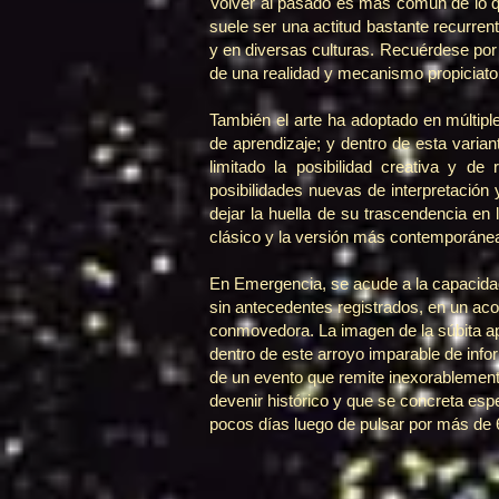
Volver al pasado es más común de lo que 
suele ser una actitud bastante recurren
y en diversas culturas. Recuérdese por
de una realidad y mecanismo propiciator
También el arte ha adoptado en múltipl
de aprendizaje; y dentro de esta varia
limitado la posibilidad creativa y de 
posibilidades nuevas de interpretación 
dejar la huella de su trascendencia e
clásico y la versión más contemporánea d
En Emergencia, se acude a la capacidad
sin antecedentes registrados, en un aco
conmovedora. La imagen de la súbita ap
dentro de este arroyo imparable de infor
de un evento que remite inexorablement
devenir histórico y que se concreta e
pocos días luego de pulsar por más de 